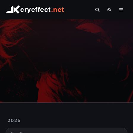
cryeffect
.net
Startseite
Shop
Arduino
Linux
Raspberry Pi
Logo Comfort
Fotografie
Sonstiges
2025
» PHP