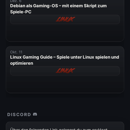
Dez. 6
» Windows
Debian als Gaming-OS – mit einem Skript zum
Spiele-PC
» Datenschutzerklärung
Linux
» Impressum
Okt. 11
Linux Gaming Guide – Spiele unter Linux spielen und
optimieren
Linux
DISCORD
Über den folgenden Link gelangst du zum cryHost