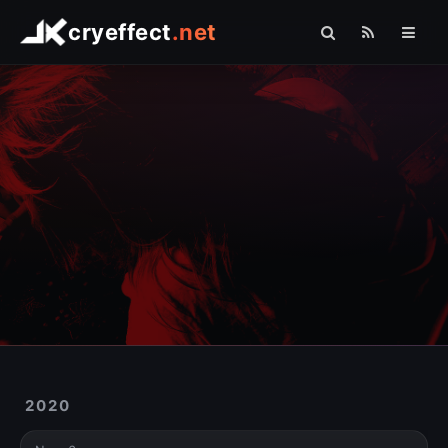
cryeffect
.net
Startseite
Shop
Arduino
Linux
Raspberry Pi
Logo Comfort
Fotografie
Sonstiges
2020
» PHP