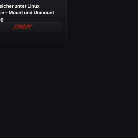
icher unter Linux
en – Mount und Unmount
ng
Linux