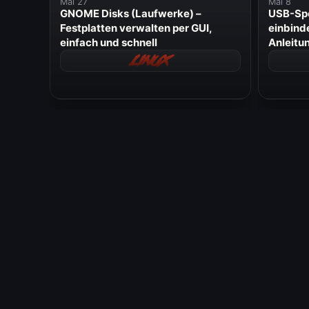
Mai 27
Mai 8
GNOME Disks (Laufwerke) –
USB-Spe
Festplatten verwalten per GUI,
einbind
einfach und schnell
Anleitu
Linux