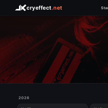
Startseite
Shop
Arduino
Linux
Raspberry Pi
Logo Comfort
Foto
cryeffect
.net
Sta
2026