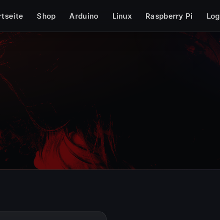
grafie
Sonstiges
» PHP
» Windows
» Datenschutzerklärung
» I
rtseite
Shop
Arduino
Linux
Raspberry Pi
Log