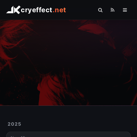
cryeffect
.net
Startseite
Shop
Arduino
Linux
Raspberry Pi
Logo Comfort
Fotografie
Sonstiges
2025
» PHP