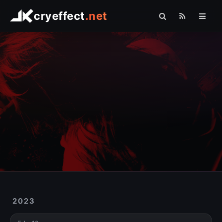
cryeffect
.net
Startseite
Shop
Arduino
Linux
Raspberry Pi
Logo Comfort
Fotografie
Sonstiges
2023
» PHP