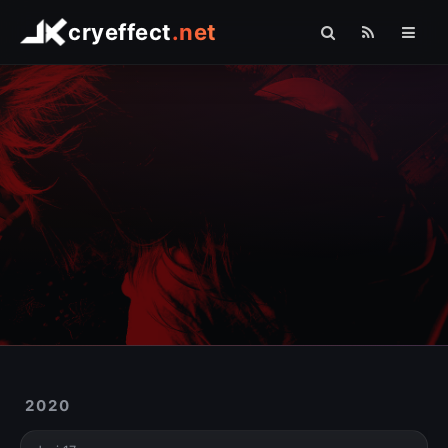
cryeffect
.net
Startseite
Shop
Arduino
Linux
Raspberry Pi
Logo Comfort
Fotografie
Sonstiges
2020
» PHP