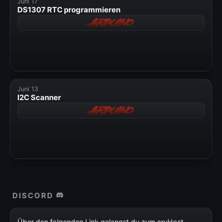
Juni 17
» Windows
DS1307 RTC programmieren
Arduino
» Datenschutzerklärung
» Impressum
Juni 13
I2C Scanner
Arduino
DISCORD
Über den folgenden Link gelangst du zum cryHost