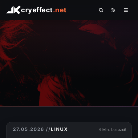
cryeffect
.net
Startseite
Shop
Arduino
Linux
Raspberry Pi
Logo Comfort
Fotografie
Sonstiges
» PHP
27.05.2026
//
LINUX
4 Min. Lesezeit