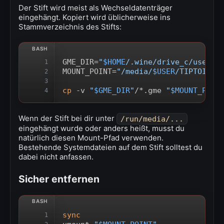
Der Stift wird meist als Wechseldatenträger
eingehängt. Kopiert wird üblicherweise ins
Stammverzeichnis des Stifts:
GME_DIR=
"
$HOME
/.wine/drive_c/users/
1
MOUNT_POINT=
"/media/
$USER
/TIPTOI"
2
3
cp
 -v 
"
$GME_DIR
"
/*.gme 
"
$MOUNT_POIN
4
Wenn der Stift bei dir unter
/run/media/...
eingehängt wurde oder anders heißt, musst du
natürlich diesen Mount-Pfad verwenden.
Bestehende Systemdateien auf dem Stift solltest du
dabei nicht anfassen.
Sicher entfernen
sync
1