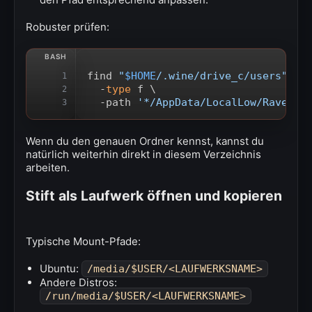
Robuster prüfen:
find 
"
$HOME
/.wine/drive_c/users"
 \
1
  -
type
 f \
2
  -path 
'*/AppData/LocalLow/Ravensb
3
Wenn du den genauen Ordner kennst, kannst du
natürlich weiterhin direkt in diesem Verzeichnis
arbeiten.
Stift als Laufwerk öffnen und kopieren
Typische Mount-Pfade:
Ubuntu:
/media/$USER/<LAUFWERKSNAME>
Andere Distros:
/run/media/$USER/<LAUFWERKSNAME>