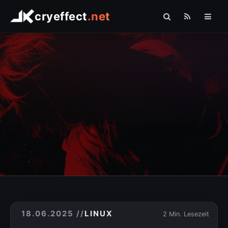
cryeffect
.net
Startseite
Shop
Arduino
Linux
Raspberry Pi
Logo Comfort
Fotografie
Sonstiges
» PHP
18.06.2025
//
LINUX
2 Min. Lesezeit