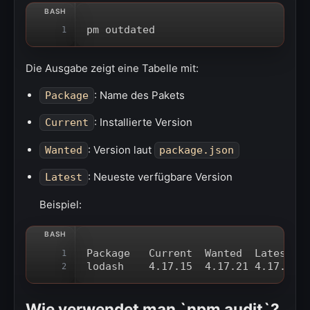
pm outdated
1
Die Ausgabe zeigt eine Tabelle mit:
: Name des Pakets
Package
: Installierte Version
Current
: Version laut
Wanted
package.json
: Neueste verfügbare Version
Latest
Beispiel:
Package   Current  Wanted  Latest  
1
lodash    4.17.15  4.17.21 4.17.21 
2
Wie verwendet man `npm audit`?