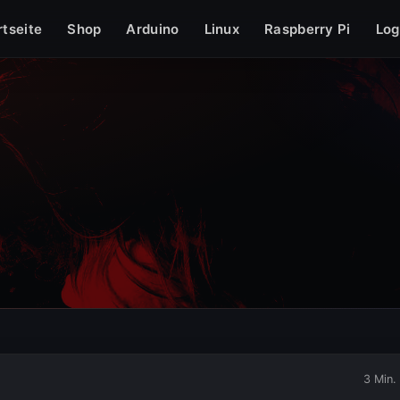
grafie
Sonstiges
» PHP
» Windows
» Datenschutzerklärung
» I
rtseite
Shop
Arduino
Linux
Raspberry Pi
Log
3 Min.