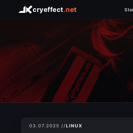
Startseite
Shop
Arduino
Linux
Raspberry Pi
Logo Comfort
Foto
cryeffect
.net
Sta
03.07.2025
//
LINUX