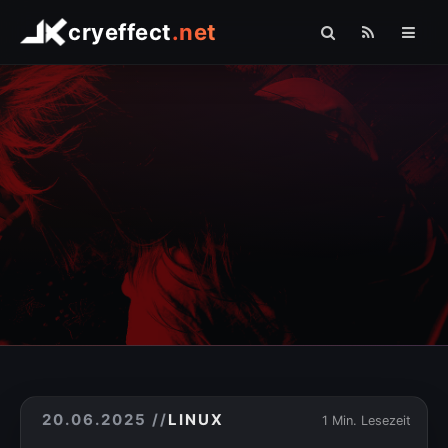
cryeffect
.net
Startseite
Shop
Arduino
Linux
Raspberry Pi
Logo Comfort
Fotografie
Sonstiges
» PHP
20.06.2025
//
LINUX
1 Min. Lesezeit