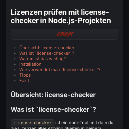
» Windows
Lizenzen prüfen mit license-
» Datenschutzerklärung
checker in Node.js-Projekten
» Impressum
Linux
Übersicht: license-checker
Was ist `license-checker`?
Warum ist das wichtig?
Installation
Wie verwendet man `license-checker`?
Tipps
Fazit
Übersicht: license-checker
Was ist `license-checker`?
ist ein npm-Tool, mit dem du
license-checker
die Lizenzen aller Abhängigkeiten in deinem