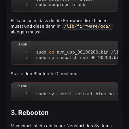
sudo modprobe btusb
2
Es kann sein, dass du die Firmware direkt laden
musst und diese dann in
/lib/firmware/qca/
ablegen musst.
sudo 
cp
 nvm_usb_00190200.bin /lib/f
1
sudo 
cp
 rampatch_usb_00190200.bin /
2
Starte den Bluetooth-Dienst neu:
sudo systemctl restart bluetooth
1
3. Rebooten
Manchmal ist ein einfacher Neustart des Systems