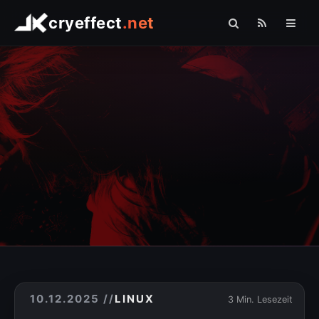
cryeffect
.net
Startseite
Shop
Arduino
Linux
Raspberry Pi
Logo Comfort
Fotografie
Sonstiges
» PHP
10.12.2025
//
LINUX
3 Min. Lesezeit