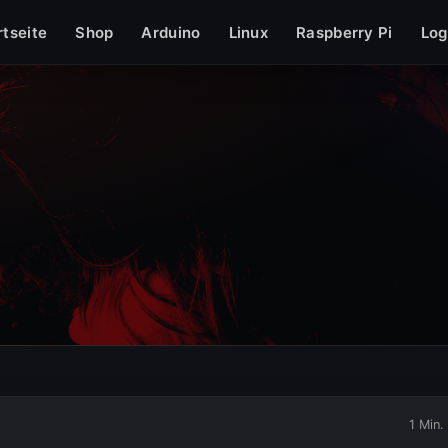
grafie
Sonstiges
» PHP
» Windows
» Datenschutzerklärung
» I
rtseite
Shop
Arduino
Linux
Raspberry Pi
Log
1 Min.