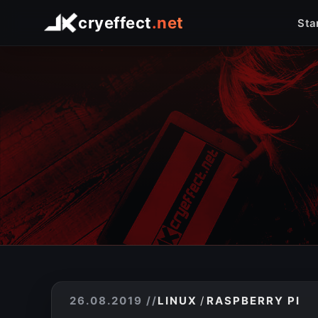
Startseite
Shop
Arduino
Linux
Raspberry Pi
Logo Comfort
Foto
cryeffect
.net
Sta
26.08.2019
//
LINUX
/
RASPBERRY PI