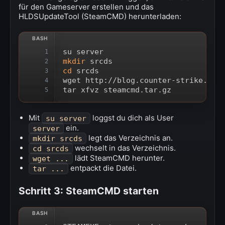
für den Gameserver erstellen und das
HLDSUpdateTool (SteamCMD) herunterladen:
su server
1
mkdir
 srcds
2
cd
 srcds
3
wget http://blog.counter-strike.net
4
tar xfvz steamcmd.tar.gz
5
Mit
loggst du dich als User
su server
ein.
server
legt das Verzeichnis an.
mkdir srcds
wechselt in das Verzeichnis.
cd srcds
lädt SteamCMD herunter.
wget ...
entpackt die Datei.
tar ...
Schritt 3: SteamCMD starten