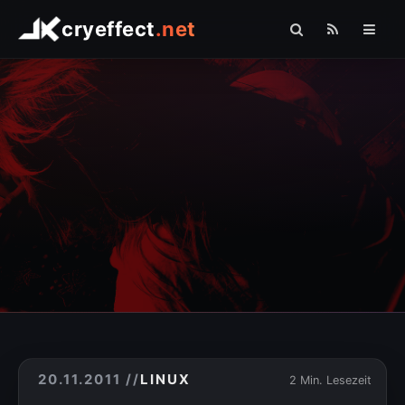
cryeffect
.net
Startseite
Shop
Arduino
Linux
Raspberry Pi
Logo Comfort
Fotografie
Sonstiges
» PHP
20.11.2011
//
LINUX
2 Min. Lesezeit