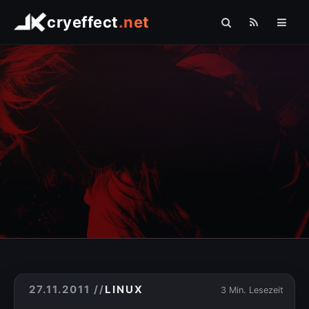
cryeffect
.net
Startseite
Shop
Arduino
Linux
Raspberry Pi
Logo Comfort
Fotografie
Sonstiges
» PHP
27.11.2011
//
LINUX
3 Min. Lesezeit