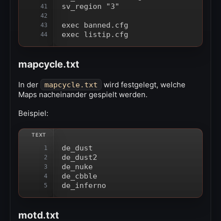
sv_region "3"
41
42
exec banned.cfg
43
exec listip.cfg
44
mapcycle.txt
In der
wird festgelegt, welche
mapcycle.txt
Maps nacheinander gespielt werden.
Beispiel:
de_dust
1
de_dust2
2
de_nuke
3
de_cbble
4
de_inferno
5
motd.txt