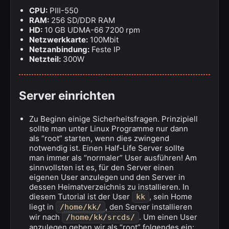
CPU:
PIII-550
RAM:
256 SD/DDR RAM
HD:
10 GB UDMA-66 7200 rpm
Netzwerkkarte:
100Mbit
Netzanbindung:
Feste IP
Netzteil:
300W
Server einrichten
Zu Beginn einige Sicherheitsfragen. Prinzipiell
sollte man unter Linux Programme nur dann
als “root” starten, wenn dies zwingend
notwendig ist. Einen Half-Life Server sollte
man immer als “normaler” User ausführen! Am
sinnvollsten ist es, für den Server einen
eigenen User anzulegen und den Server in
dessen Heimatverzeichnis zu installieren. In
diesem Tutorial ist der User
, sein Home
kk
liegt in
, den Server installieren
/home/kk/
wir nach
. Um einen User
/home/kk/srcds/
anzulegen geben wir als “root” folgendes ein: