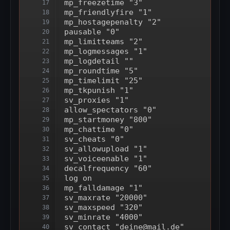
mp_freezetime "3"
17
mp_friendlyfire "1"
18
mp_hostagepenalty "2"
19
pausable "0"
20
mp_limitteams "2"
21
mp_logmessages "1"
22
mp_logdetail ""
23
mp_roundtime "5"
24
mp_timelimit "25"
25
mp_tkpunish "1"
26
sv_proxies "1"
27
allow_spectators "0"
28
mp_startmoney "800"
29
mp_chattime "0"
30
sv_cheats "0"
31
sv_allowupload "1"
32
sv_voiceenable "1"
33
decalfrequency "60"
34
log on
35
mp_falldamage "1"
36
sv_maxrate "20000"
37
sv_maxspeed "320"
38
sv_minrate "4000"
39
sv_contact "deine@mail.de"
40