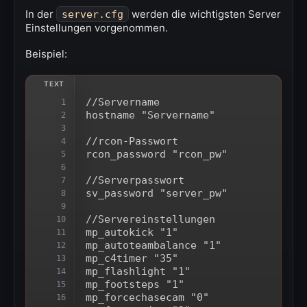
In der
werden die wichtigsten Server
server.cfg
Einstellungen vorgenommen.
Beispiel:
//Servername
1
hostname "Servername"
2
3
//rcon-Passwort
4
rcon_password "rcon_pw"
5
6
//Serverpasswort
7
sv_password "server_pw"
8
9
//Servereinstellungen
10
mp_autokick "1"
11
mp_autoteambalance "1"
12
mp_c4timer "35"
13
mp_flashlight "1"
14
mp_footsteps "1"
15
mp_forcechasecam "0"
16